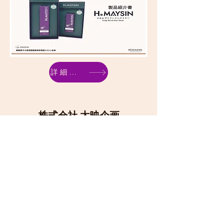
詳細内容へ
株式会社 太映企画
embers@taieikikaku.net
TEL
052-201-2212
FAX
052-201-2210
名古屋市中区錦2-5-31長者町相互ビル507